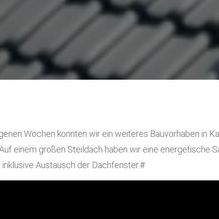
genen Wochen konnten wir ein weiteres Bauvorhaben in Kar
 Auf einem großen Steildach haben wir eine energetische S
 inklusive Austausch der Dachfenster.#