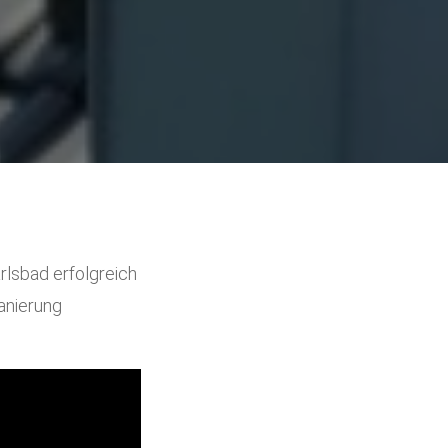
lsbad erfolgreich
anierung