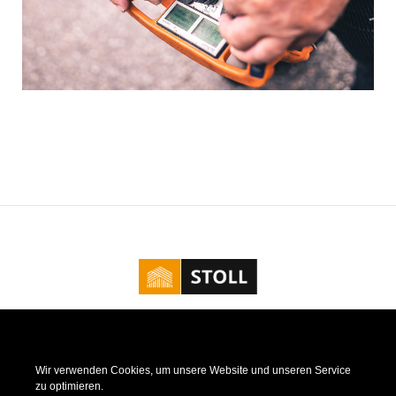
Kontakt
|
Impressum
|
Datenschutz
|
Cookie Richtlinie
Wir verwenden Cookies, um unsere Website und unseren Service
zu optimieren.
Nicht nur Vorort, Stoll - Zimmerei & Dacheindeckungen ist