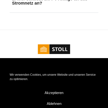
Stromnetz an?
Kontakt
|
Impressum
|
Datenschutz
|
Cookie Richtlinie
Wir verwenden Cookies, um unsere Website und unseren Service
zu optimieren.
Nicht nur Vorort, Stoll - Zimmerei & Dacheindeckungen ist
auch auf sozialen Netzwerken für Sie da.
Verschaffen Sie sich Einblicke in unsere Arbeit und die
Akzeptieren
Ergebnisse.
Ablehnen