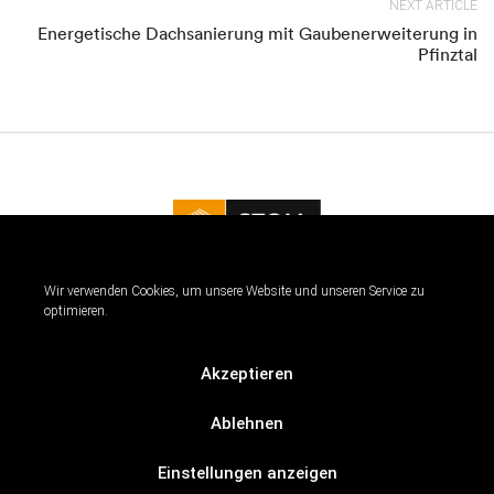
NEXT ARTICLE
Energetische Dachsanierung mit Gaubenerweiterung in
Pfinztal
Wir verwenden Cookies, um unsere Website und unseren Service zu
Kontakt
|
Impressum
|
Datenschutz
|
Cookie Richtlinie
optimieren.
Nicht nur Vorort, Stoll - Zimmerei & Dacheindeckungen ist auch auf
Akzeptieren
sozialen Netzwerken für Sie da.
Verschaffen Sie sich Einblicke in unsere Arbeit und die Ergebnisse.
Ablehnen
Einstellungen anzeigen