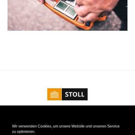
Kontakt
|
Impressum
|
Datenschutz
|
Cookie Richtlinie
Wir verwenden Cookies, um unsere Website und unseren Service
zu optimieren.
Nicht nur Vorort, Stoll - Zimmerei & Dacheindeckungen ist