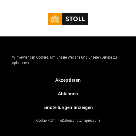
Kontakt
|
Impressum
|
Datenschutz
|
Cookie Richtlinie
Nicht nur Vorort, Stoll - Zimmerei & Dacheindeckungen ist auch auf
Wir verwenden Cookies, um unsere Website und unseren Service zu
sozialen Netzwerken für Sie da.
optimieren.
Verschaffen Sie sich Einblicke in unsere Arbeit und die Ergebnisse.
Akzeptieren
Ablehnen
Einstellungen anzeigen
© Stoll - Zimmerei & Dacheindeckungen GmbH
Cookie-Richtlinie
Datenschutz
Impressum