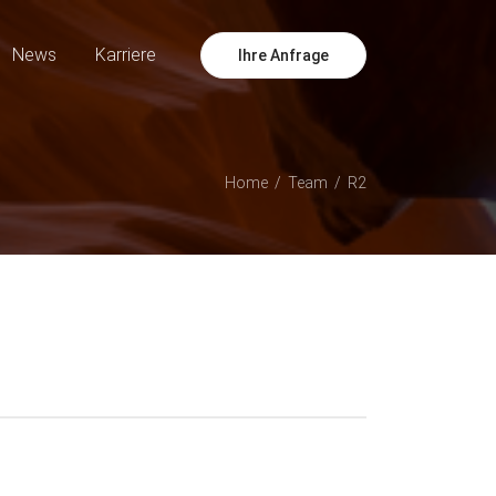
News
Karriere
Ihre Anfrage
Home
Team
R2