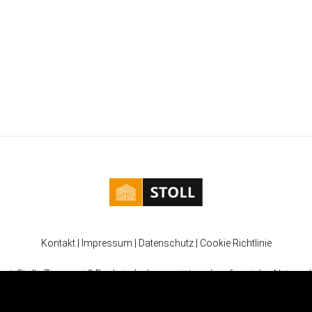
Kontakt
|
Impressum
|
Datenschutz
|
Cookie Richtlinie
ort, Stoll - Zimmerei & Dacheindeckungen ist auch auf sozialen Netzwerk
Verschaffen Sie sich Einblicke in unsere Arbeit und die Ergebnisse.