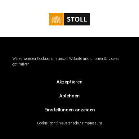
Kontakt
|
Impressum
|
Datenschutz
|
Cookie Richtlinie
Nicht nur Vorort, Stoll - Zimmerei & Dacheindeckungen ist auch auf
Wir verwenden Cookies, um unsere Website und unseren Service zu
sozialen Netzwerken für Sie da.
optimieren.
Verschaffen Sie sich Einblicke in unsere Arbeit und die Ergebnisse.
Akzeptieren
Ablehnen
Einstellungen anzeigen
© Stoll - Zimmerei & Dacheindeckungen GmbH
Cookie-Richtlinie
Datenschutz
Impressum